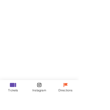
Billets
Vente expirée
Type de billet
VIP
Prix
70 000 ₩
Vente expirée
Type de billet
Tickets
Instagram
Directions
R
Prix
50 000 ₩