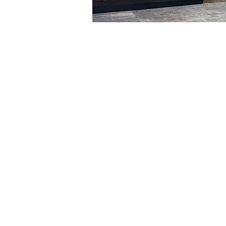
Heure et lieu
06 janv. 2024, 20:00 – 20
明寶藝術廳, 首爾中區乾川路4
Billets
Type de billet
VIP
Type de billet