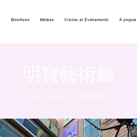
e
Billetterie
Médias
Visites et Événements
À propos
明寶藝術廳
sam. 06 janv.
  |  
明寶藝術廳