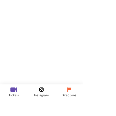
Billets
Vente expirée
Type de billet
R
Prix
50 000 ₩
Vente expirée
Type de billet
Tickets
Instagram
Directions
VIP
Prix
70 000 ₩