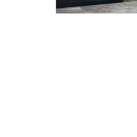
Heure et lieu
09 janv. 2024, 20:00 – 20:
明宝艺术馆, 大韩民国首尔
Billets
Type de billet
VIP
Type de billet