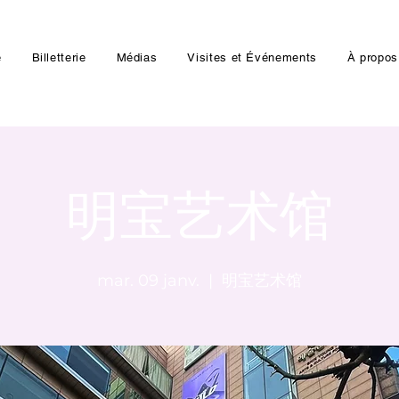
e
Billetterie
Médias
Visites et Événements
À propos
明宝艺术馆
mar. 09 janv.
  |  
明宝艺术馆