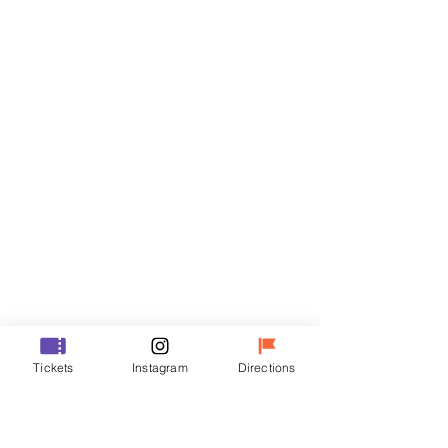
Billets
Vente expirée
Type de billet
VIP
Prix
70 000 ₩
Vente expirée
Type de billet
Tickets
Instagram
Directions
R
Prix
50 000 ₩