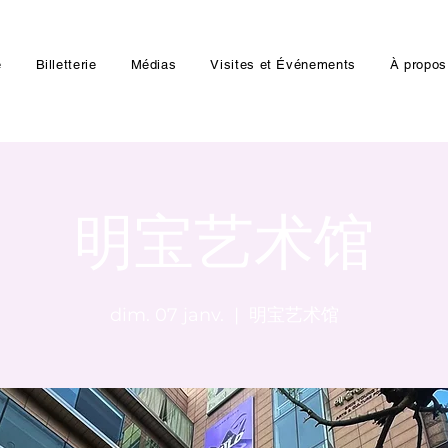
e
Billetterie
Médias
Visites et Événements
À propos
明宝艺术馆
dim. 07 janv.
  |  
明宝艺术馆