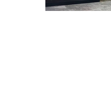
Heure et lieu
07 janv. 2024, 20:00 – 20:
明宝艺术馆, 大韩民国首尔
Billets
Type de billet
VIP
Type de billet