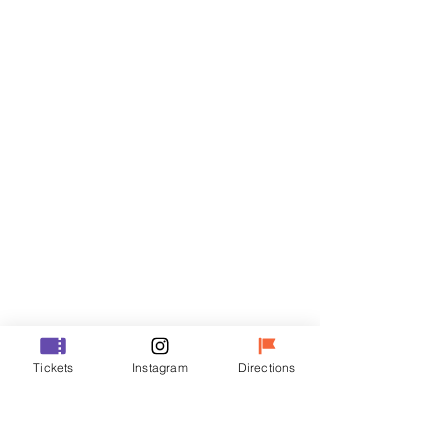
Billets
Vente expirée
Type de billet
R
Prix
50 000 ₩
Vente expirée
Type de billet
Tickets
Instagram
Directions
VIP
Prix
70 000 ₩