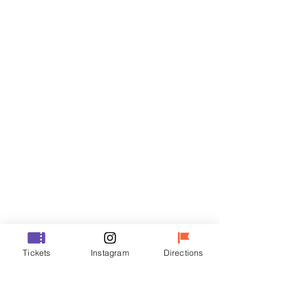
Billets
Vente expirée
Type de billet
VIP
Prix
70 000 ₩
Vente expirée
Type de billet
Tickets
Instagram
Directions
R
Prix
50 000 ₩