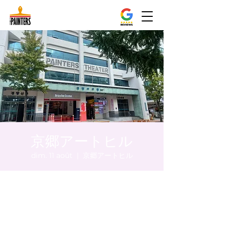
京郷アートヒル
dim. 11 août
  |  
京郷アートヒル
Heure et lieu
11 août 2024, 17:00 – 17:05
京郷アートヒル, ソウル市 中区 貞洞キル3 京
郷アートヒル 1階