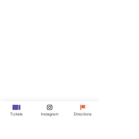
Billets
Vente expirée
Type de billet
R
Prix
35 000 ₩
Vente expirée
Type de billet
Tickets
Instagram
Directions
VIP
Prix
48 000 ₩