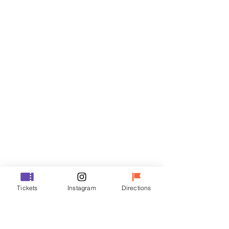
Billets
Vente expirée
Type de billet
VIP
Prix
48 000 ₩
Vente expirée
Type de billet
Tickets
Instagram
Directions
R
Prix
35 000 ₩