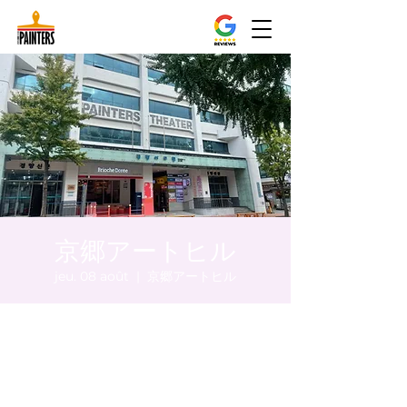
京郷アートヒル
jeu. 08 août
  |  
京郷アートヒル
Heure et lieu
08 août 2024, 17:00 – 17:05
京郷アートヒル, ソウル市 中区 貞洞キル3 京
郷アートヒル 1階