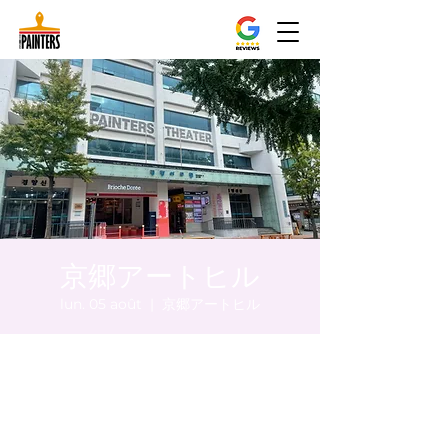
京郷アートヒル
lun. 05 août
  |  
京郷アートヒル
Heure et lieu
05 août 2024, 17:00 – 17:05
京郷アートヒル, ソウル市 中区 貞洞キル3 京
郷アートヒル 1階