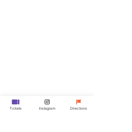
Billets
Vente expirée
Type de billet
R
Prix
35 000 ₩
Vente expirée
Type de billet
Tickets
Instagram
Directions
VIP
Prix
48 000 ₩