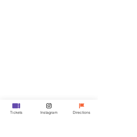
Billets
Vente expirée
Type de billet
R
Prix
35 000 ₩
Vente expirée
Type de billet
Tickets
Instagram
Directions
VIP
Prix
48 000 ₩