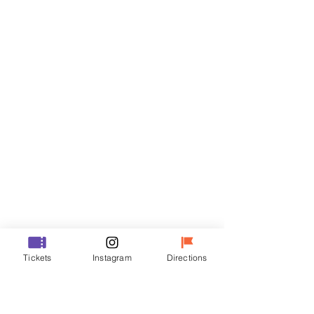
Billets
Vente expirée
Type de billet
R
Prix
35 000 ₩
Vente expirée
Type de billet
Tickets
Instagram
Directions
VIP
Prix
48 000 ₩