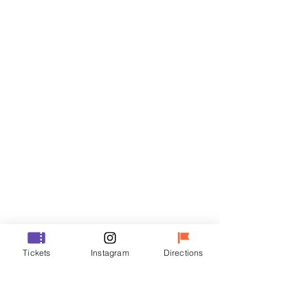
Billets
Vente expirée
Type de billet
R
Prix
35 000 ₩
Vente expirée
Type de billet
Tickets
Instagram
Directions
VIP
Prix
48 000 ₩