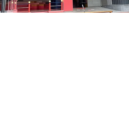
5
中区 貞洞キル3 京郷アートヒル 1階
Prix
35 000 ₩
Prix