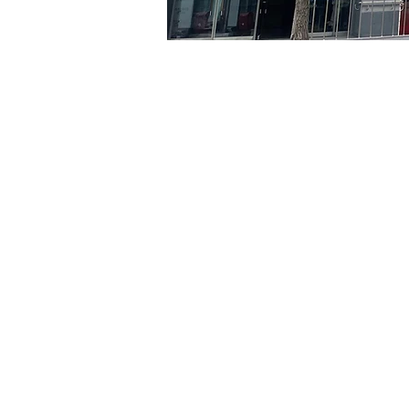
Heure et lieu
31 mai 2024, 20:00 – 20:0
京郷アートヒル, ソウル市 
Billets
Type de billet
R
Type de billet