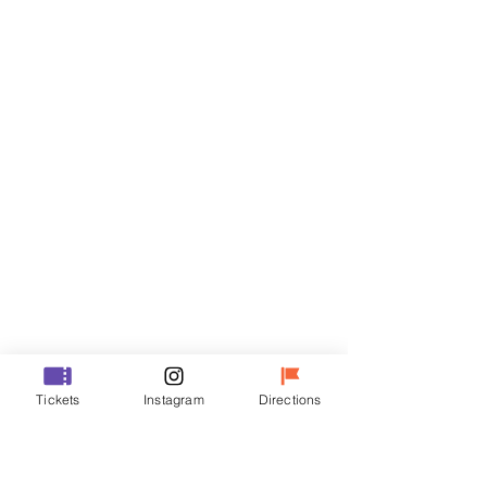
Billets
Vente expirée
Type de billet
R
Prix
35 000 ₩
Vente expirée
Type de billet
Tickets
Instagram
Directions
VIP
Prix
48 000 ₩