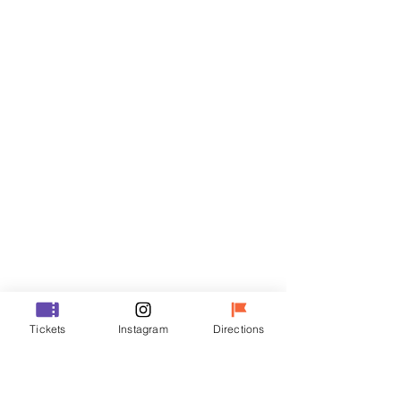
Billets
Vente expirée
Type de billet
VIP
Prix
48 000 ₩
Vente expirée
Type de billet
Tickets
Instagram
Directions
R
Prix
35 000 ₩