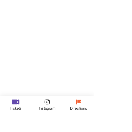
Billets
Vente expirée
Type de billet
R
Prix
35 000 ₩
Vente expirée
Type de billet
Tickets
Instagram
Directions
VIP
Prix
48 000 ₩