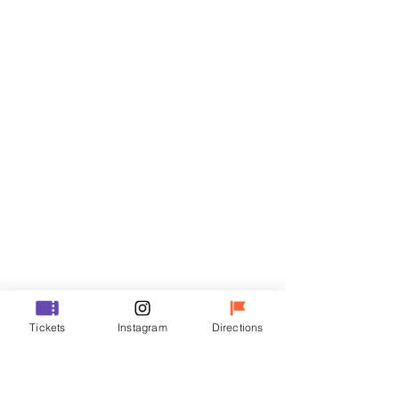
Billets
Vente expirée
Type de billet
VIP
Prix
48 000 ₩
Vente expirée
Type de billet
Tickets
Instagram
Directions
R
Prix
35 000 ₩