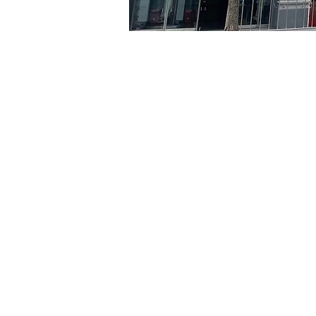
Heure et lieu
08 août 2024, 20:00 – 20
京乡艺术厅, 首尔市 中区 贞
Billets
Type de billet
R
Type de billet