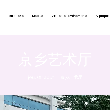
e
Billetterie
Médias
Visites et Événements
À propos
京乡艺术厅
jeu. 08 août
  |  
京乡艺术厅