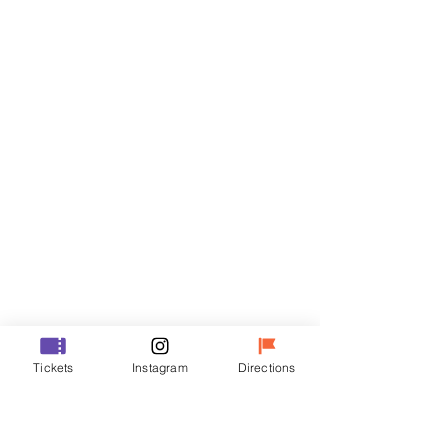
Billets
Vente expirée
Type de billet
VIP
Prix
48 000 ₩
Vente expirée
Type de billet
Tickets
Instagram
Directions
R
Prix
35 000 ₩