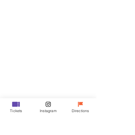
Billets
Vente expirée
Type de billet
R
Prix
35 000 ₩
Vente expirée
Type de billet
Tickets
Instagram
Directions
VIP
Prix
48 000 ₩