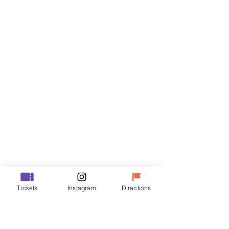
Billets
Vente expirée
Type de billet
VIP
Prix
48 000 ₩
Vente expirée
Type de billet
Tickets
Instagram
Directions
R
Prix
35 000 ₩