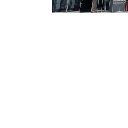
Heure et lieu
19 juin 2024, 20:00 – 20:0
京乡艺术厅, 首尔市 中区 贞
Billets
Type de billet
R
Type de billet