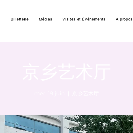
e
Billetterie
Médias
Visites et Événements
À propos
京乡艺术厅
mer. 19 juin
  |  
京乡艺术厅