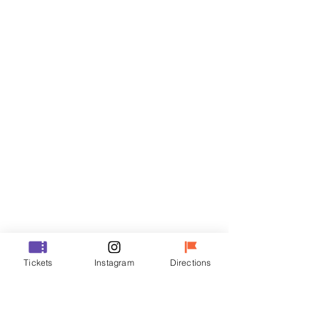
Billets
Vente expirée
Type de billet
R
Prix
35 000 ₩
Vente expirée
Type de billet
Tickets
Instagram
Directions
VIP
Prix
48 000 ₩