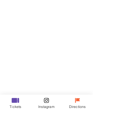
Billets
Vente expirée
Type de billet
VIP
Prix
48 000 ₩
Vente expirée
Type de billet
Tickets
Instagram
Directions
R
Prix
35 000 ₩