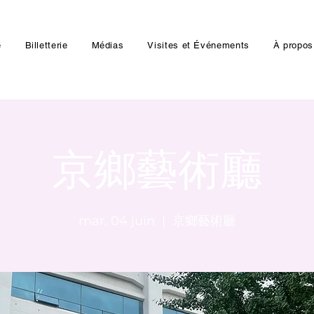
e
Billetterie
Médias
Visites et Événements
À propos
京鄉藝術廳
mar. 04 juin
  |  
京鄉藝術廳