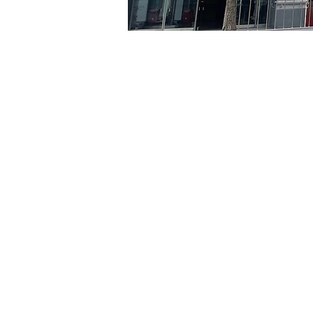
Heure et lieu
04 juin 2024, 17:00 – 17:0
京鄉藝術廳 , 首爾市 中區 
Billets
Type de billet
R
Type de billet