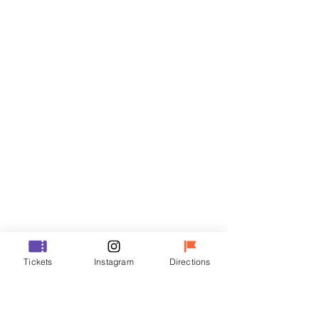
Billets
Vente expirée
Type de billet
R
Prix
35 000 ₩
Vente expirée
Type de billet
Tickets
Instagram
Directions
VIP
Prix
48 000 ₩