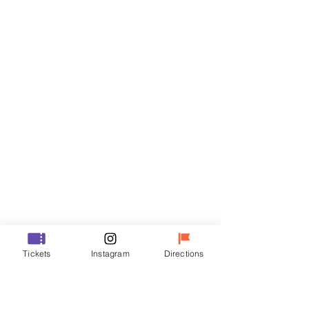
Billets
Vente expirée
Type de billet
R
Prix
35 000 ₩
Vente expirée
Type de billet
Tickets
Instagram
Directions
VIP
Prix
48 000 ₩