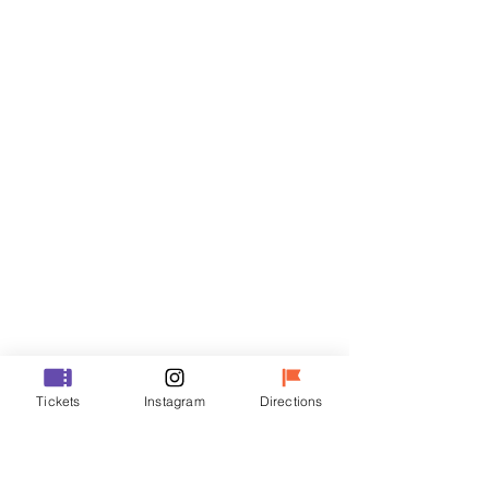
Billets
Vente expirée
Type de billet
R
Prix
35 000 ₩
Vente expirée
Type de billet
Tickets
Instagram
Directions
VIP
Prix
48 000 ₩