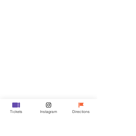
Billets
Vente expirée
Type de billet
R
Prix
35 000 ₩
Vente expirée
Type de billet
Tickets
Instagram
Directions
VIP
Prix
48 000 ₩