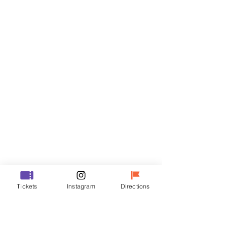
Billets
Vente expirée
Type de billet
R
Prix
35 000 ₩
Vente expirée
Type de billet
Tickets
Instagram
Directions
VIP
Prix
48 000 ₩