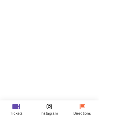
Billets
Vente expirée
Type de billet
R
Prix
35 000 ₩
Vente expirée
Type de billet
Tickets
Instagram
Directions
VIP
Prix
48 000 ₩