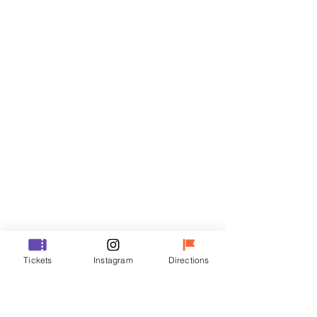
Billets
Vente expirée
Type de billet
R
Prix
35 000 ₩
Vente expirée
Type de billet
Tickets
Instagram
Directions
VIP
Prix
48 000 ₩