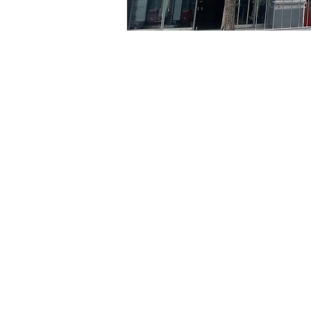
Heure et lieu
12 mai 2024, 20:00 – 20:0
京鄉藝術廳, 首爾市 中區 貞
Billets
Type de billet
R
Type de billet