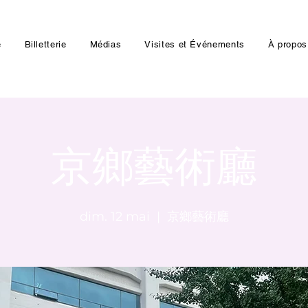
e
Billetterie
Médias
Visites et Événements
À propos
京鄉藝術廳
dim. 12 mai
  |  
京鄉藝術廳