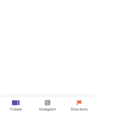
Billets
Vente expirée
Type de billet
R
Prix
35 000 ₩
Vente expirée
Type de billet
Tickets
Instagram
Directions
VIP
Prix
48 000 ₩