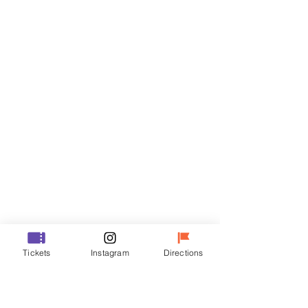
Billets
Vente expirée
Type de billet
VIP
Prix
48 000 ₩
Vente expirée
Type de billet
Tickets
Instagram
Directions
R
Prix
35 000 ₩