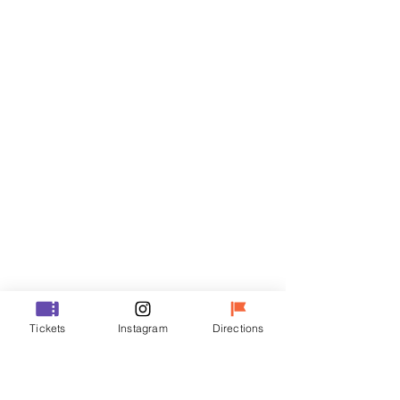
Billets
Vente expirée
Type de billet
R
Prix
35 000 ₩
Vente expirée
Type de billet
Tickets
Instagram
Directions
VIP
Prix
48 000 ₩