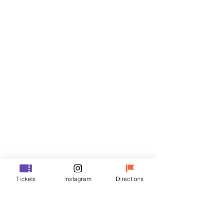
Billets
Vente expirée
Type de billet
VIP
Prix
48 000 ₩
Vente expirée
Type de billet
Tickets
Instagram
Directions
R
Prix
35 000 ₩