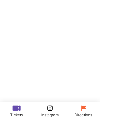
Billets
Vente expirée
Type de billet
R
Prix
35 000 ₩
Vente expirée
Type de billet
Tickets
Instagram
Directions
VIP
Prix
48 000 ₩