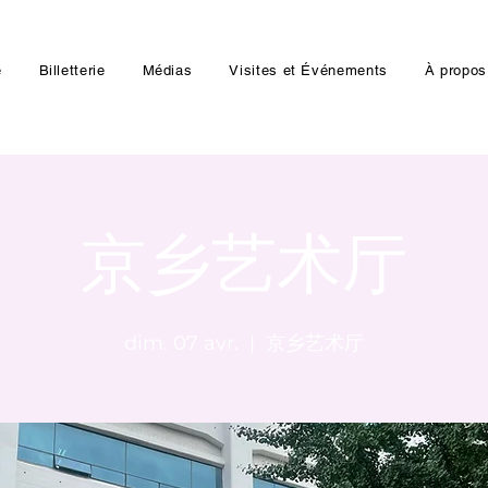
e
Billetterie
Médias
Visites et Événements
À propos
京乡艺术厅
dim. 07 avr.
  |  
京乡艺术厅