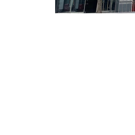
Heure et lieu
07 avr. 2024, 20:00 – 20:
京乡艺术厅, 首尔市 中区 贞
Billets
Type de billet
VIP
Type de billet