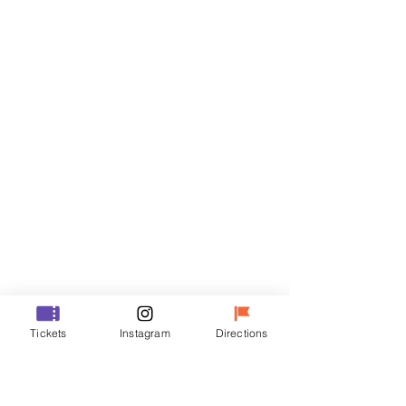
Billets
Vente expirée
Type de billet
R
Prix
35 000 ₩
Vente expirée
Type de billet
Tickets
Instagram
Directions
VIP
Prix
48 000 ₩