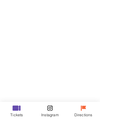
Billets
Vente expirée
Type de billet
VIP
Prix
48 000 ₩
Vente expirée
Type de billet
Tickets
Instagram
Directions
R
Prix
35 000 ₩