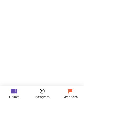
Billets
Vente expirée
Type de billet
R
Prix
35 000 ₩
Vente expirée
Type de billet
Tickets
Instagram
Directions
VIP
Prix
48 000 ₩