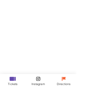
티켓
할인 종료
티켓 유형
VIP
가격
₩70,000
할인 종료
티켓 유형
Tickets
Instagram
Directions
R
가격
₩50,000