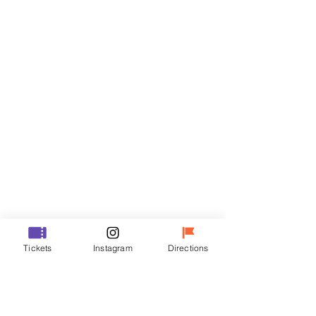
티켓
할인 종료
티켓 유형
VIP
가격
₩48,000
할인 종료
티켓 유형
Tickets
Instagram
Directions
R
가격
₩35,000