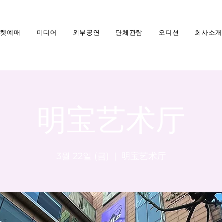
티켓예매
미디어
외부공연
단체관람
오디션
회사소개
明宝艺术厅
3월 22일 (금)
  |  
明宝艺术厅