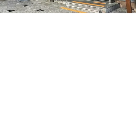
 – 오후 8:05
7, 明宝艺术厅 3楼
가격
₩35,000
가격