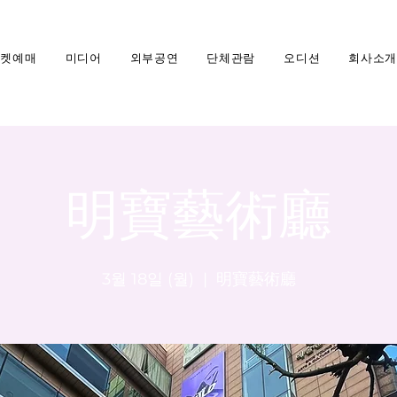
티켓예매
미디어
외부공연
단체관람
오디션
회사소개
明寶藝術廳
3월 18일 (월)
  |  
明寶藝術廳