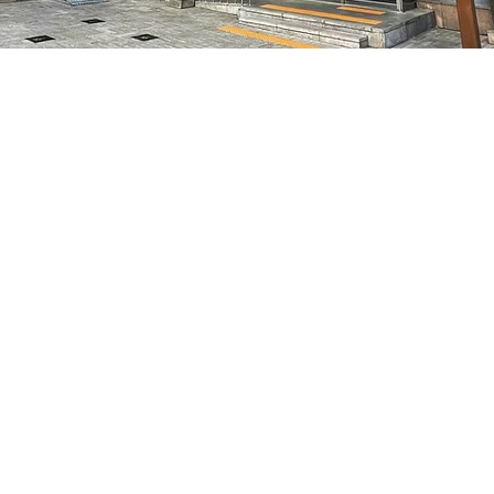
– 오후 5:05
7, 明寶藝術廳 3樓
가격
₩35,000
가격