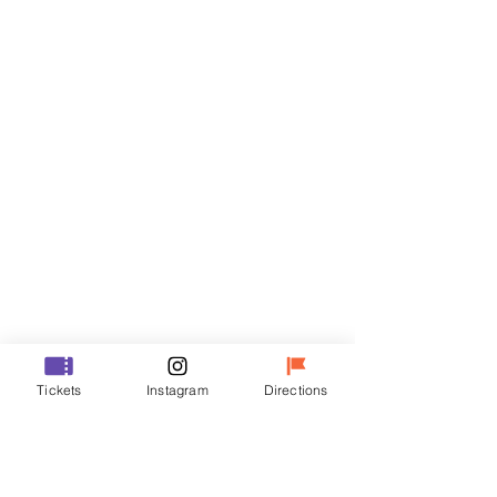
티켓
할인 종료
티켓 유형
R
가격
₩35,000
할인 종료
티켓 유형
Tickets
Instagram
Directions
VIP
가격
₩48,000