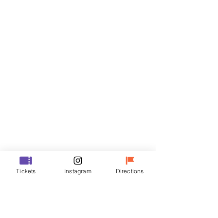
티켓
할인 종료
티켓 유형
R
가격
₩35,000
할인 종료
티켓 유형
Tickets
Instagram
Directions
VIP
가격
₩48,000